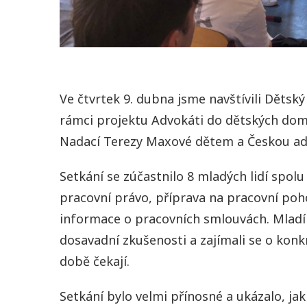
Ve čtvrtek 9. dubna jsme navštívili Dětský
rámci projektu Advokáti do dětských dom
Nadací Terezy Maxové dětem a Českou a
Setkání se zúčastnilo 8 mladých lidí spo
pracovní právo, příprava na pracovní poho
informace o pracovních smlouvách. Mladí li
dosavadní zkušenosti a zajímali se o konkré
době čekají.
Setkání bylo velmi přínosné a ukázalo, ja