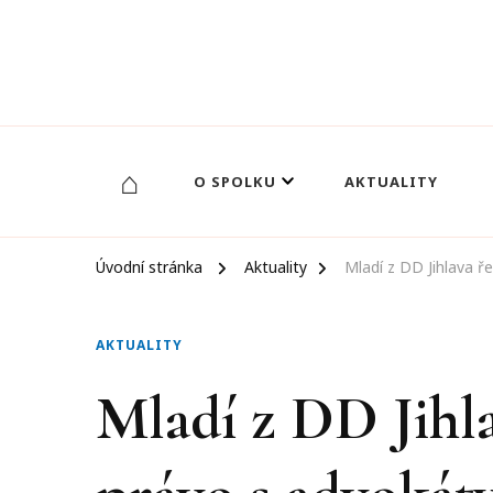
Otevřená budoucnost
⌂
O SPOLKU
AKTUALITY
Úvodní stránka
Aktuality
Mladí z DD Jihlava ře
AKTUALITY
Mladí z DD Jihla