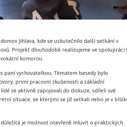
 domov Jihlava, kde se uskutečnilo další setkání v
ovů. Projekt dlouhodobě realizujeme ve spolupráci 
dvokátní komorou.
lu s paní vychovatelkou. Tématem besedy bylo
vory, první pracovní zkušenosti a základní
dé se aktivně zapojovali do diskuze, sdíleli své
tní situace, se kterými se již setkali nebo je v blízk
k důležitá je možnost otevřeně mluvit o praktických