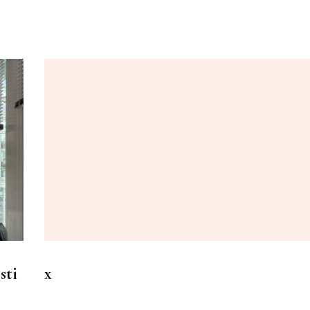
sti
x