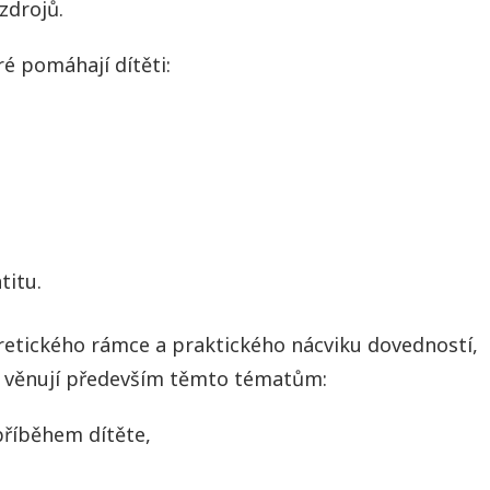
zdrojů.
ré pomáhají dítěti:
titu.
retického rámce a praktického nácviku dovedností,
 se věnují především těmto tématům:
příběhem dítěte,