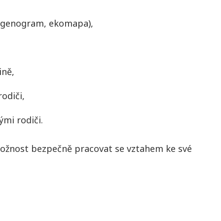
. genogram, ekomapa),
ině,
odiči,
mi rodiči.
možnost bezpečně pracovat se vztahem ke své