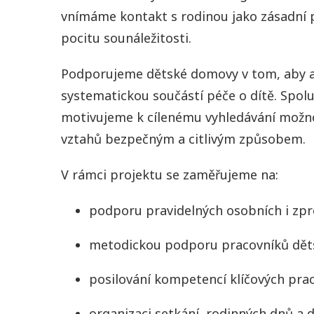
vnímáme kontakt s rodinou jako zásadní p
pocitu sounáležitosti.
Podporujeme dětské domovy v tom, aby ak
systematickou součástí péče o dítě. Spol
motivujeme k cílenému vyhledávání možnos
vztahů bezpečným a citlivým způsobem.
V rámci projektu se zaměřujeme na:
podporu pravidelných osobních i zpr
metodickou podporu pracovníků dět
posilování kompetencí klíčových prac
organizaci setkání, rodinných dnů a d