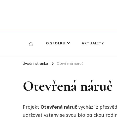
Otevřená budoucnost
⌂
O SPOLKU
AKTUALITY
Úvodní stránka
Otevřená náruč
Otevřená náruč
Projekt
Otevřená náruč
vychází z přesvěd
udržovat vztahy se svou biologickou rod