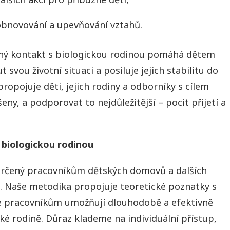
obnovování a upevňování vztahů.
aný kontakt s biologickou rodinou pomáhá dětem
svou životní situaci a posiluje jejich stabilitu do
opojuje děti, jejich rodiny a odborníky s cílem
ny, a podporovat to nejdůležitější – pocit přijetí a
 biologickou rodinou
 určený pracovníkům dětských domovů a dalších
i. Naše metodika propojuje teoretické poznatky s
ré pracovníkům umožňují dlouhodobě a efektivně
ké rodině. Důraz klademe na individuální přístup,