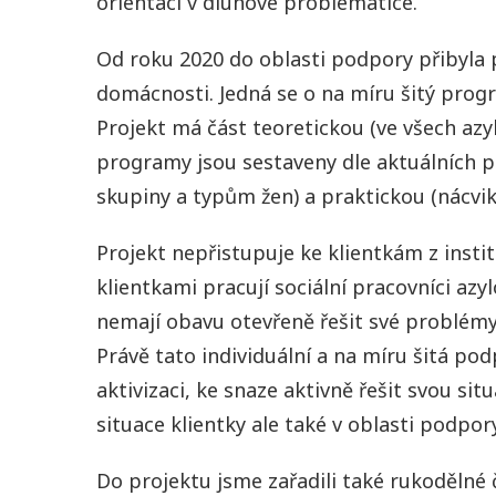
orientaci v dluhové problematice.
Od roku 2020 do oblasti podpory přibyla
domácnosti. Jedná se o na míru šitý progra
Projekt má část teoretickou (ve všech azy
programy jsou sestaveny dle aktuálních p
skupiny a typům žen) a praktickou (nácvik
Projekt nepřistupuje ke klientkám z insti
klientkami pracují sociální pracovníci azyl
nemají obavu otevřeně řešit své problémy,
Právě tato individuální a na míru šitá pod
aktivizaci, ke snaze aktivně řešit svou sit
situace klientky ale také v oblasti podpor
Do projektu jsme zařadili také rukodělné č