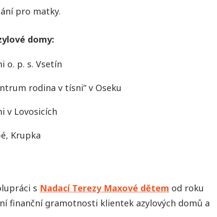
nání pro matky.
zylové domy:
o. p. s. Vsetín
ntrum rodina v tísni“ v Oseku
i v Lovosicích
é, Krupka
lupráci s
Nadací Terezy Maxové dětem
od roku
ní finanční gramotnosti klientek azylových domů a