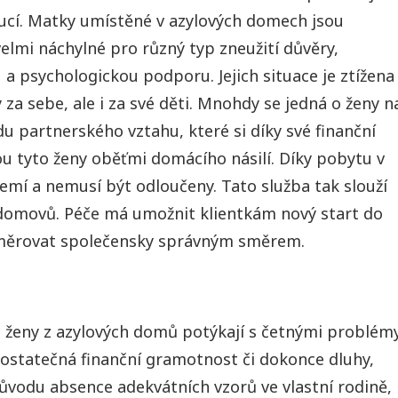
tucí. Matky umístěné v azylových domech jsou
lmi náchylné pro různý typ zneužití důvěry,
 a psychologickou podporu. Jejich situace je ztížena
a sebe, ale i za své děti. Mnohdy se jedná o ženy n
 partnerského vztahu, které si díky své finanční
sou tyto ženy oběťmi domácího násilí. Díky pobytu v
mí a nemusí být odloučeny. Tato služba tak slouží
 domovů. Péče má umožnit klientkám nový start do
nasměrovat společensky správným směrem.
e ženy z azylových domů potýkají s četnými problémy
ostatečná finanční gramotnost či dokonce dluhy,
vodu absence adekvátních vzorů ve vlastní rodině,