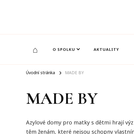
Otevřená budoucnost
⌂
O SPOLKU
AKTUALITY
Úvodní stránka
MADE BY
MADE BY
Azylové domy pro matky s dětmi hrají výz
těm ženám, které nejsou schopny vlastními