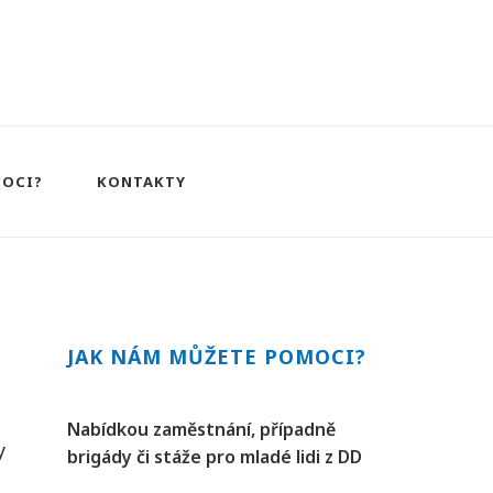
MOCI?
KONTAKTY
JAK NÁM MŮŽETE POMOCI?
Nabídkou zaměstnání, případně
y
brigády či stáže pro mladé lidi z DD