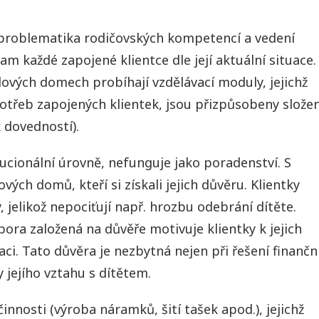
 problematika rodičovských kompetencí a vedení
m každé zapojené klientce dle její aktuální situace.
lových domech probíhají vzdělávací moduly, jejichž
otřeb zapojených klientek, jsou přizpůsobeny složen
 dovedností).
tucionální úrovně, nefunguje jako poradenství. S
ových domů, kteří si získali jejich důvěru. Klientky
 jelikož nepociťují např. hrozbu odebrání dítěte.
pora založená na důvěře motivuje klientky k jejich
uaci. Tato důvěra je nezbytná nejen při řešení finančn
y jejího vztahu s dítětem.
innosti (výroba náramků, šití tašek apod.), jejichž