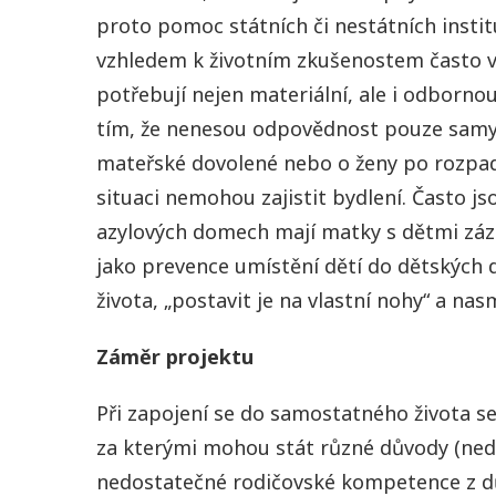
proto pomoc státních či nestátních insti
vzhledem k životním zkušenostem často ve
potřebují nejen materiální, ale i odbornou
tím, že nenesou odpovědnost pouze samy z
mateřské dovolené nebo o ženy po rozpadu
situaci nemohou zajistit bydlení. Často j
azylových domech mají matky s dětmi záze
jako prevence umístění dětí do dětských
života, „postavit je na vlastní nohy“ a 
Záměr projektu
Při zapojení se do samostatného života s
za kterými mohou stát různé důvody (ned
nedostatečné rodičovské kompetence z dů